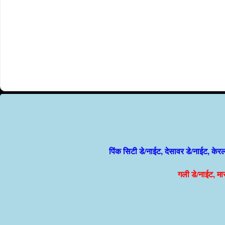
पिंक सिटी डे/नाईट, देसावर डे/नाईट, केर
गली डे/नाईट, मार