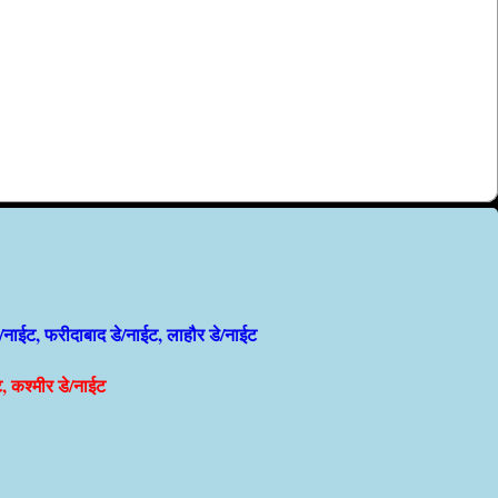
े/नाईट, फरीदाबाद डे/नाईट, लाहौर डे/नाईट
ट, कश्मीर डे/नाईट