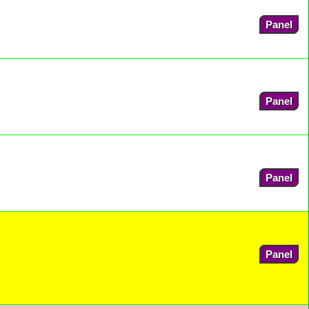
Panel
Panel
Panel
Panel