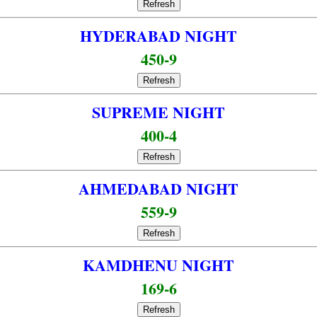
Refresh
HYDERABAD NIGHT
450-9
Refresh
SUPREME NIGHT
400-4
Refresh
AHMEDABAD NIGHT
559-9
Refresh
KAMDHENU NIGHT
169-6
Refresh