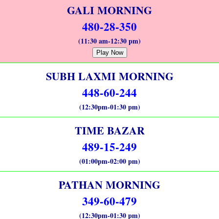
GALI MORNING
480-28-350
(11:30 am-12:30 pm)
Play Now
SUBH LAXMI MORNING
448-60-244
(12:30pm-01:30 pm)
TIME BAZAR
489-15-249
(01:00pm-02:00 pm)
PATHAN MORNING
349-60-479
(12:30pm-01:30 pm)