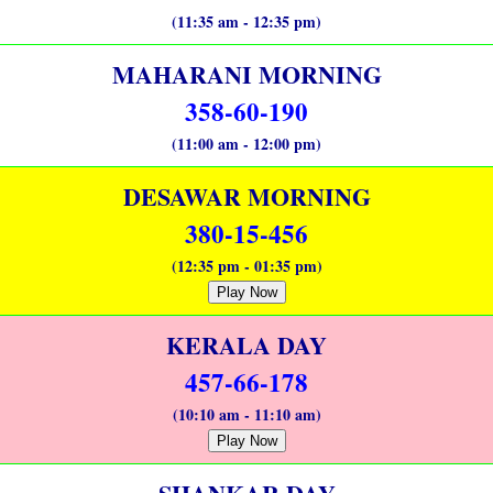
(11:35 am - 12:35 pm)
MAHARANI MORNING
358-60-190
(11:00 am - 12:00 pm)
DESAWAR MORNING
380-15-456
(12:35 pm - 01:35 pm)
Play Now
KERALA DAY
457-66-178
(10:10 am - 11:10 am)
Play Now