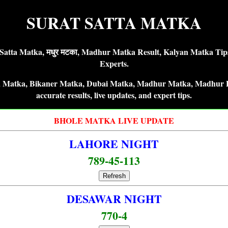
SURAT SATTA MATKA
Satta Matka, मधुर मटका, Madhur Matka Result, Kalyan Matka Tip
Experts.
tta Matka, Bikaner Matka, Dubai Matka, Madhur Matka, Madhur B
accurate results, live updates, and expert tips.
BHOLE MATKA LIVE UPDATE
LAHORE NIGHT
789-45-113
Refresh
DESAWAR NIGHT
770-4