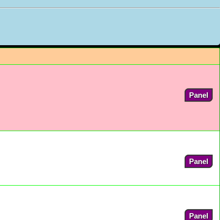
Panel
Panel
Panel