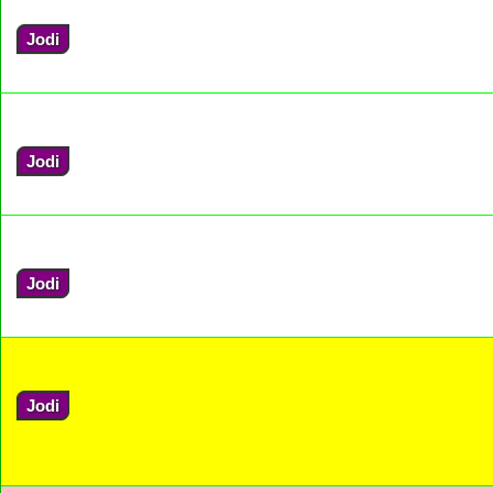
Jodi
Jodi
Jodi
Jodi