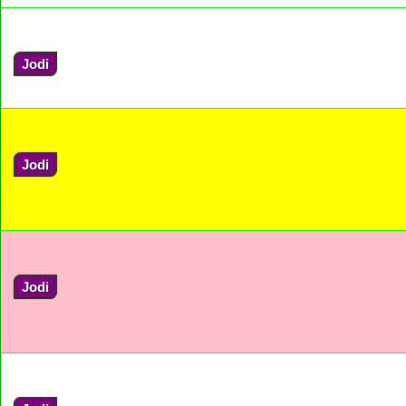
Jodi
Jodi
Jodi