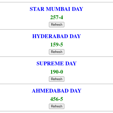
STAR MUMBAI DAY
257-4
Refresh
HYDERABAD DAY
159-5
Refresh
SUPREME DAY
190-0
Refresh
AHMEDABAD DAY
456-5
Refresh