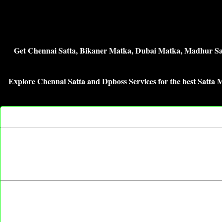
Get Chennai Satta, Bikaner Matka, Dubai Matka, Madhur Sa
Explore Chennai Satta and Dpboss Services for the best Satt