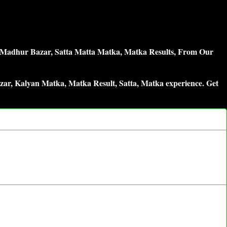
 Madhur Bazar, Satta Matta Matka, Matka Results, From Our
ar, Kalyan Matka, Matka Result, Satta, Matka experience. Get