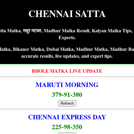
CHENNAI SATTA
tta Matka, मधुर मटका, Madhur Matka Result, Kalyan Matka Tips,
Experts.
a Matka, Bikaner Matka, Dubai Matka, Madhur Matka, Madhur Baz
accurate results, live updates, and expert tips.
BHOLE MATKA LIVE UPDATE
MARUTI MORNING
379-91-380
Refresh
CHENNAI EXPRESS DAY
225-98-350