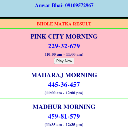
Anwar Bhai- 09109572967
BHOLE MATKA RESULT
PINK CITY MORNING
229-32-679
(10:00 am - 11:00 am)
Play Now
MAHARAJ MORNING
445-36-457
(11:00 am - 12:00 pm)
MADHUR MORNING
459-81-579
(11:35 am - 12:35 pm)