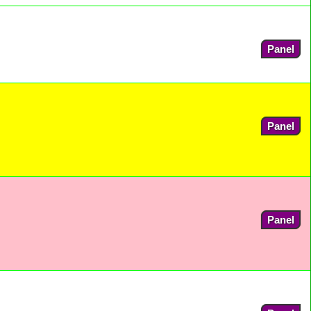
Panel
Panel
Panel