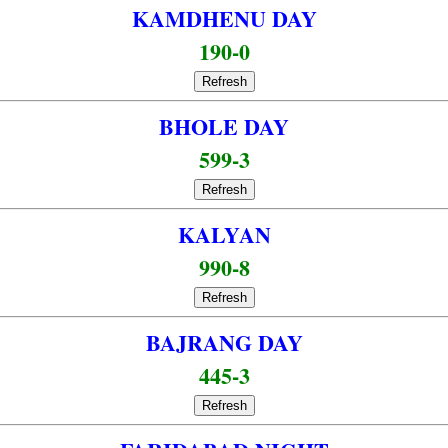
KAMDHENU DAY
190-0
Refresh
BHOLE DAY
599-3
Refresh
KALYAN
990-8
Refresh
BAJRANG DAY
445-3
Refresh