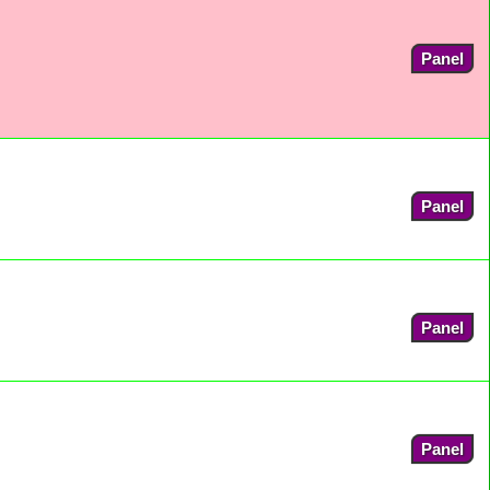
Panel
Panel
Panel
Panel