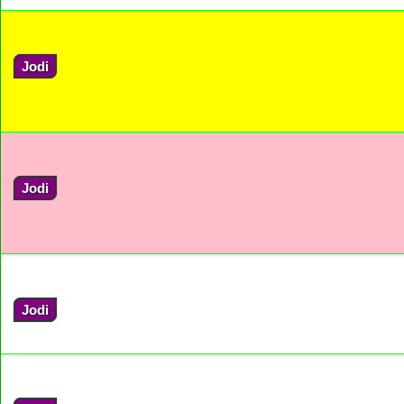
Jodi
Jodi
Jodi