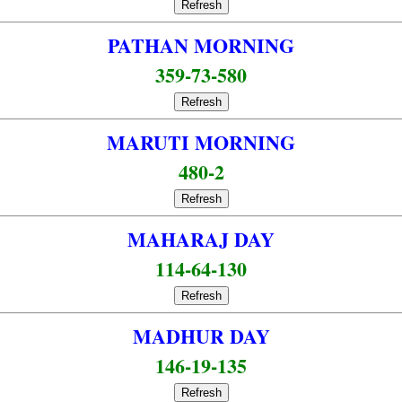
Refresh
PATHAN MORNING
359-73-580
Refresh
MARUTI MORNING
480-2
Refresh
MAHARAJ DAY
114-64-130
Refresh
MADHUR DAY
146-19-135
Refresh