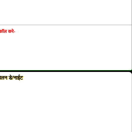
कॉल करे-
मिलन डे/नाईट