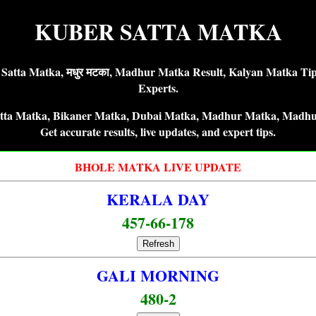
KUBER SATTA MATKA
Satta Matka, मधुर मटका, Madhur Matka Result, Kalyan Matka Tip
Experts.
Satta Matka, Bikaner Matka, Dubai Matka, Madhur Matka, Madhur
Get accurate results, live updates, and expert tips.
BHOLE MATKA LIVE UPDATE
KERALA DAY
457-66-178
Refresh
GALI MORNING
480-2