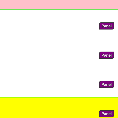
Panel
Panel
Panel
Panel