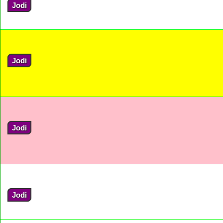
Jodi
Jodi
Jodi
Jodi