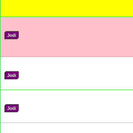
Jodi
Jodi
Jodi