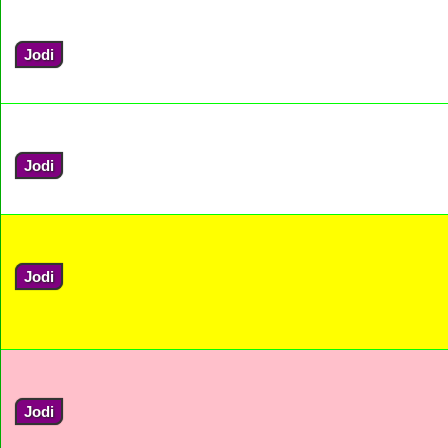
Jodi
Jodi
Jodi
Jodi