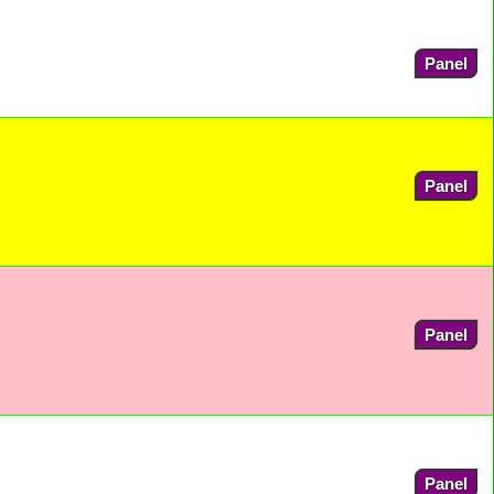
Panel
Panel
Panel
Panel