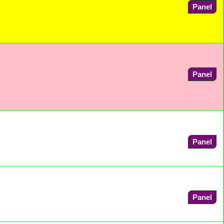
Panel
Panel
Panel
Panel