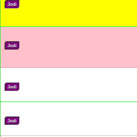
Jodi
Jodi
Jodi
Jodi