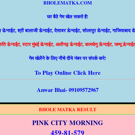
BHOLEMATKA.COM
घर बैठे गेम खेल सकते है!
ल डे/नाईट, श्री बालाजी डे/नाईट, देसावर डे/नाईट, सोलापुर डे/नाईट, गाजियाबाद ड
ुति डे/नाईट, स्टार मुंबई डे/नाईट, अलीगढ़ डे/नाईट, कामधेनु डे/नाईट, जम्मू डे/नाई
गेम खेलेंने के लिए नीचे दीये नंबर पर संपर्क करे!
To Play Online Click Here
Anwar Bhai- 09109572967
BHOLE MATKA RESULT
PINK CITY MORNING
459-81-579