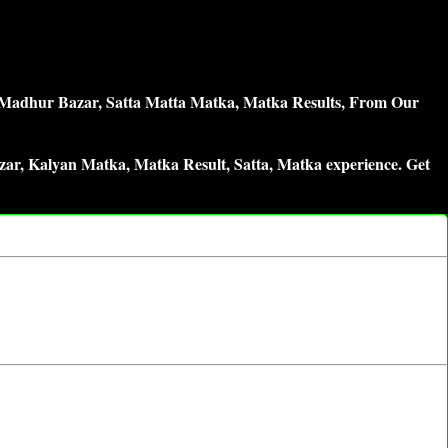
 Madhur Bazar, Satta Matta Matka, Matka Results, From Our
r, Kalyan Matka, Matka Result, Satta, Matka experience. Get