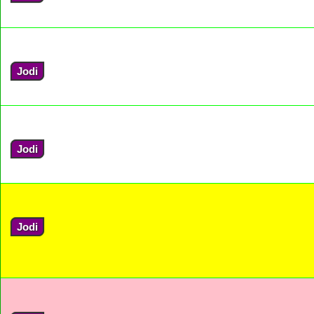
Jodi
Jodi
Jodi