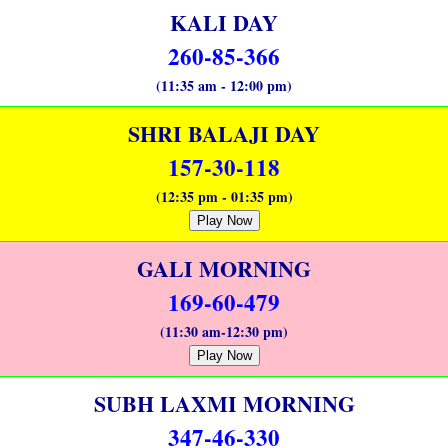
KALI DAY
260-85-366
(11:35 am - 12:00 pm)
SHRI BALAJI DAY
157-30-118
(12:35 pm - 01:35 pm)
Play Now
GALI MORNING
169-60-479
(11:30 am-12:30 pm)
Play Now
SUBH LAXMI MORNING
347-46-330