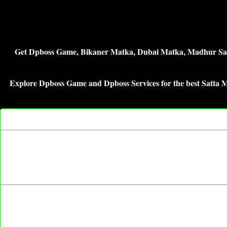
Get Dpboss Game, Bikaner Matka, Dubai Matka, Madhur Satt
Explore Dpboss Game and Dpboss Services for the best Satta