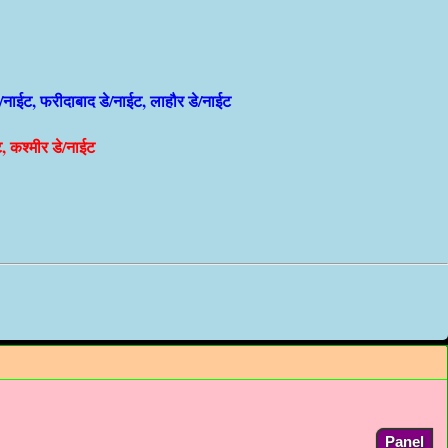
े/नाईट, फरीदाबाद डे/नाईट, लाहौर डे/नाईट
ट, कश्मीर डे/नाईट
Panel