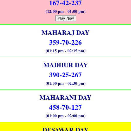
167-42-237
(12:00 pm - 01:00 pm)
Play Now
MAHARAJ DAY
359-70-226
(01:15 pm - 02:15 pm)
MADHUR DAY
390-25-267
(01:30 pm - 02:30 pm)
MAHARANI DAY
458-70-127
(01:00 pm - 02:00 pm)
DESAWAR DAY