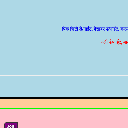
पिंक सिटी डे/नाईट, देसावर डे/नाईट, केर
गली डे/नाईट, मार
Jodi