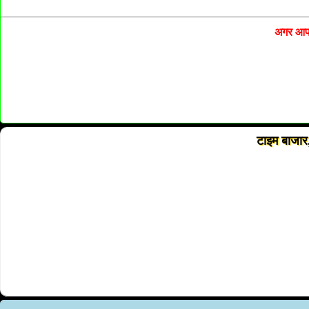
अगर आप 
टाइम बाजार,