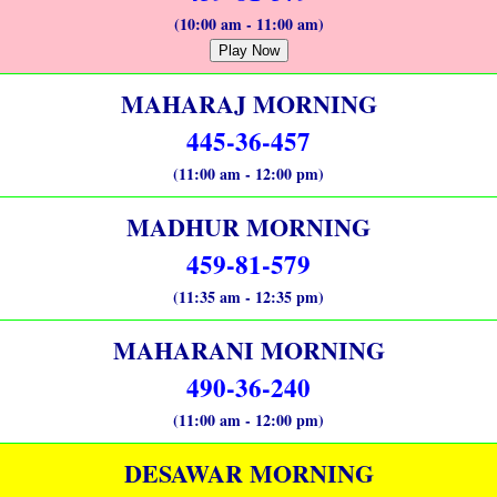
(10:00 am - 11:00 am)
Play Now
MAHARAJ MORNING
445-36-457
(11:00 am - 12:00 pm)
MADHUR MORNING
459-81-579
(11:35 am - 12:35 pm)
MAHARANI MORNING
490-36-240
(11:00 am - 12:00 pm)
DESAWAR MORNING