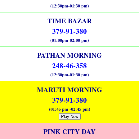
(12:30pm-01:30 pm)
TIME BAZAR
379-91-380
(01:00pm-02:00 pm)
PATHAN MORNING
248-46-358
(12:30pm-01:30 pm)
MARUTI MORNING
379-91-380
(01:45 pm -02:45 pm)
Play Now
PINK CITY DAY